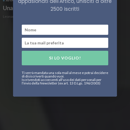
appasionati dell'Artico, unisciti a oltre
AFFARI MILITARI
ITALIA
POLITICA
Una nuova prospettiva per l’Artico
2500 iscritti
Leonardo Parigi
SI LO VOGLIO!
Ti verrà mandata una sola mail al mese e potrai decidere
di disiscriverti quando vuoi.
Iscrivendoti acconsenti all'uso dei dati personali per
l'invio della Newsletter (ex art. 13 D.Lgs. 196/2003)