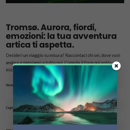
Tromsø. Aurora, fiordi,
emozioni: la tua avventura
artica ti aspetta.
Desideri un viaggio su misura? Raccontaci chi sei, dove vuoi
andare e pensiamo a tutto noi. Compila il form qui sotto e
inizia a vivere il viaggio dei tuoi sogni!
Nome
*
Cognome