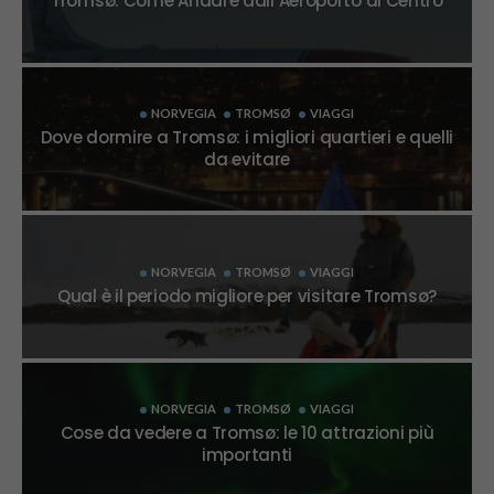
Tromsø: Come Andare dall’Aeroporto al Centro
NORVEGIA
TROMSØ
VIAGGI
Dove dormire a Tromsø: i migliori quartieri e quelli
da evitare
NORVEGIA
TROMSØ
VIAGGI
Qual è il periodo migliore per visitare Tromsø?
NORVEGIA
TROMSØ
VIAGGI
Cose da vedere a Tromsø: le 10 attrazioni più
importanti