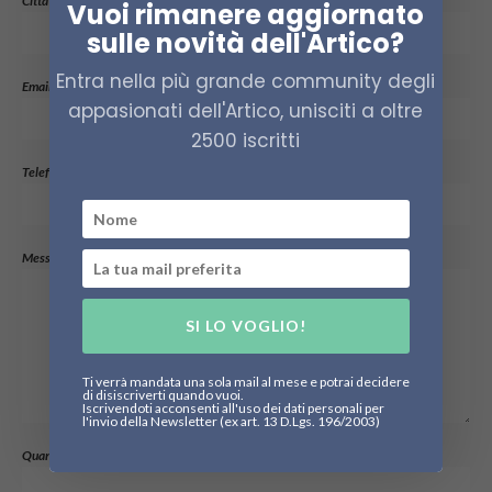
Città
*
Vuoi rimanere aggiornato
sulle novità dell'Artico?
Entra nella più grande community degli
Email
*
appasionati dell'Artico, unisciti a oltre
2500 iscritti
Telefono
Messaggio (specificare la meta d'interesse)
SI LO VOGLIO!
Ti verrà mandata una sola mail al mese e potrai decidere
di disiscriverti quando vuoi.
Iscrivendoti acconsenti all'uso dei dati personali per
l'invio della Newsletter (ex art. 13 D.Lgs. 196/2003)
Quanto fa 15+3
*