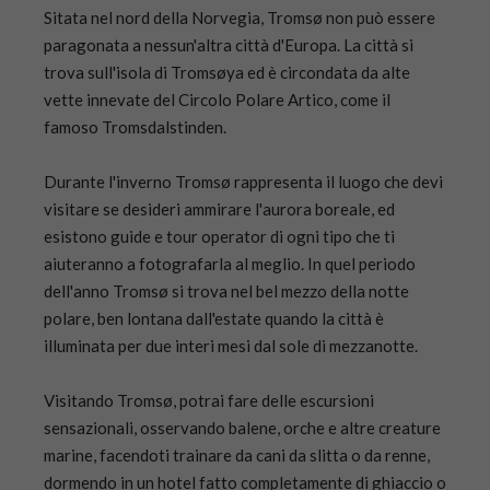
Sitata nel nord della Norvegia, Tromsø non può essere
paragonata a nessun'altra città d'Europa. La città si
trova sull'isola di Tromsøya ed è circondata da alte
vette innevate del Circolo Polare Artico, come il
famoso Tromsdalstinden.
Durante l'inverno Tromsø rappresenta il luogo che devi
visitare se desideri ammirare l'aurora boreale, ed
esistono guide e tour operator di ogni tipo che ti
aiuteranno a fotografarla al meglio. In quel periodo
dell'anno Tromsø si trova nel bel mezzo della notte
polare, ben lontana dall'estate quando la città è
illuminata per due interi mesi dal sole di mezzanotte.
Visitando Tromsø, potrai fare delle escursioni
sensazionali, osservando balene, orche e altre creature
marine, facendoti trainare da cani da slitta o da renne,
dormendo in un hotel fatto completamente di ghiaccio o