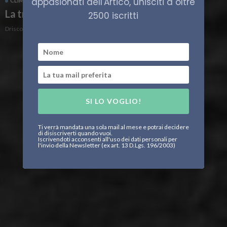
appasionati dell'Artico, unisciti a oltre
CLIMA
SCIENZA
La trasversalità del cambiamento climatico
2500 iscritti
Driscole Nenenga
SI LO VOGLIO!
Ti verrà mandata una sola mail al mese e potrai decidere
di disiscriverti quando vuoi.
Iscrivendoti acconsenti all'uso dei dati personali per
l'invio della Newsletter (ex art. 13 D.Lgs. 196/2003)