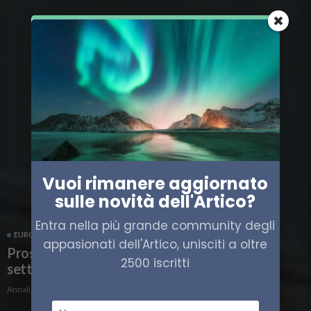
Vuoi rimanere aggiornato
sulle novità dell'Artico?
Entra nella più grande community degli
EUROPA
POLITICA
PROSPETTIVA BRUXELLES
appasionati dell'Artico, unisciti a oltre
Prospettiva Bruxelles, gli appuntamenti della
2500 iscritti
settimana
Annalisa Gozzi