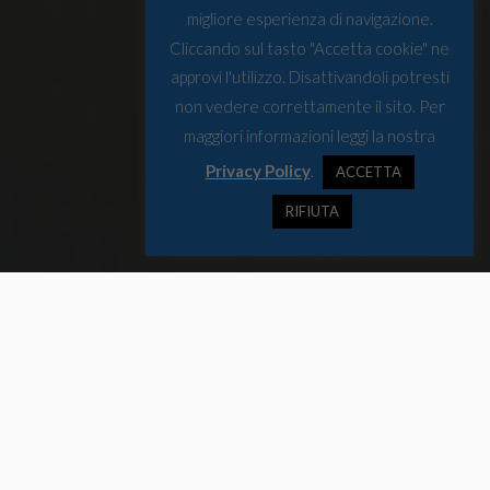
migliore esperienza di navigazione.
Cliccando sul tasto "Accetta cookie" ne
approvi l'utilizzo. Disattivandoli potresti
non vedere correttamente il sito. Per
maggiori informazioni leggi la nostra
Privacy Policy
.
ACCETTA
RIFIUTA
La rubrica settimanale da Bruxelles che raccoglie gli
appuntamenti da segnare in agenda e offre uno spunto di
riflessione per la settimana.
Appuntamenti da tenere