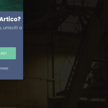
Artico?
 unisciti a
LIO!
6/2003)