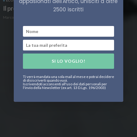
appasionati dell'Artico, unisciti a oltre
ECONOMIA
L'ORSO POLARE
Il progetto Tomtor
2500 iscritti
Marco Leone
SI LO VOGLIO!
Ti verrà mandata una sola mail al mese e potrai decidere
di disiscriverti quando vuoi.
Iscrivendoti acconsenti all'uso dei dati personali per
l'invio della Newsletter (ex art. 13 D.Lgs. 196/2003)