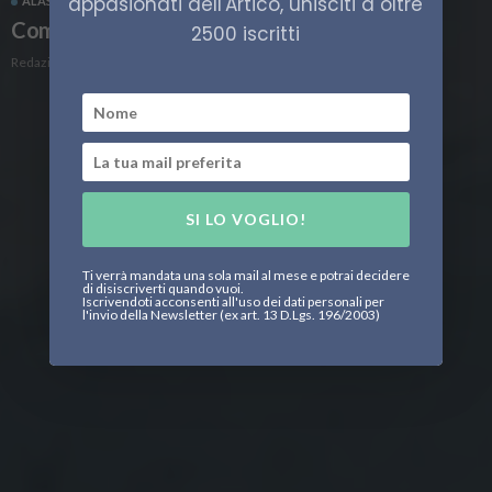
appasionati dell'Artico, unisciti a oltre
ALASKA
STATI UNITI
VIAGGI
Come organizzare un viaggio in Alaska
2500 iscritti
Redazione
SI LO VOGLIO!
Ti verrà mandata una sola mail al mese e potrai decidere
di disiscriverti quando vuoi.
Iscrivendoti acconsenti all'uso dei dati personali per
l'invio della Newsletter (ex art. 13 D.Lgs. 196/2003)