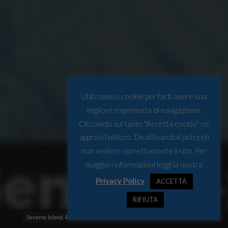
Utilizziamo i cookie per farti avere una
migliore esperienza di navigazione.
Cliccando sul tasto "Accetta cookie" ne
approvi l'utilizzo. Disattivandoli potresti
non vedere correttamente il sito. Per
maggiori informazioni leggi la nostra
Privacy Policy
.
ACCETTA
RIFIUTA
Severny Island, Russia. Fonte: European Union , Copernicus Sentinel-2 imagery