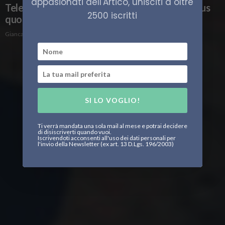
appasionati dell'Artico, unisciti a oltre
Telecomunicazioni satellitari nell’Artico, status
2500 iscritti
quo di una connessione
Giancarlo La Rocca
SI LO VOGLIO!
Ti verrà mandata una sola mail al mese e potrai decidere
di disiscriverti quando vuoi.
Iscrivendoti acconsenti all'uso dei dati personali per
l'invio della Newsletter (ex art. 13 D.Lgs. 196/2003)