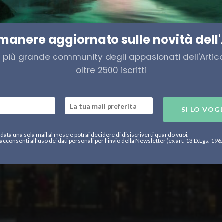
a dominano la scena all’Arct
imanere aggiornato sulle novità dell'
a più grande community degli appasionati dell'Artico,
oltre 2500 iscritti
SI LO VOG
data una sola mail al mese e potrai decidere di disiscriverti quando vuoi.
acconsenti all'uso dei dati personali per l'invio della Newsletter (ex art. 13 D.Lgs. 19