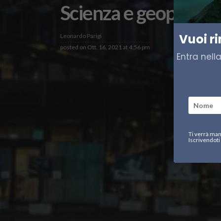
Scienza e geopolitic
Vuoi r
Leonardo Parigi
posted on
Ott. 16, 2021 at 4:56 pm
Entra nell
Ti verrà man
Iscrivendoti 