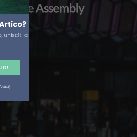
ic Circle Assembly
Artico?
 unisciti a
LIO!
6/2003)