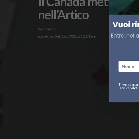
Il Canada mette in 
nell’Artico
Vuoi r
Redazione
Entra nell
posted on
Set. 16, 2022 at 12:51 pm
Ti verrà man
Iscrivendoti 