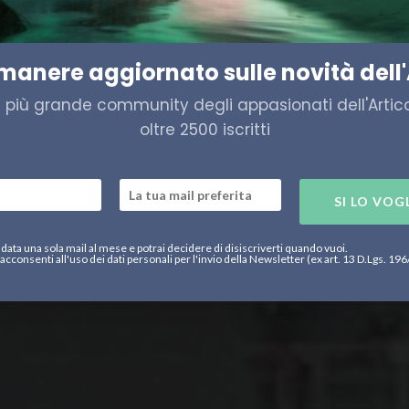
acqua una nuova unità per il
imanere aggiornato sulle novità dell'
a più grande community degli appasionati dell'Artico,
oltre 2500 iscritti
SI LO VOG
data una sola mail al mese e potrai decidere di disiscriverti quando vuoi.
acconsenti all'uso dei dati personali per l'invio della Newsletter (ex art. 13 D.Lgs. 19