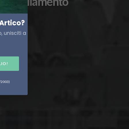
 pattugliamento
Artico?
 unisciti a
LIO!
6/2003)