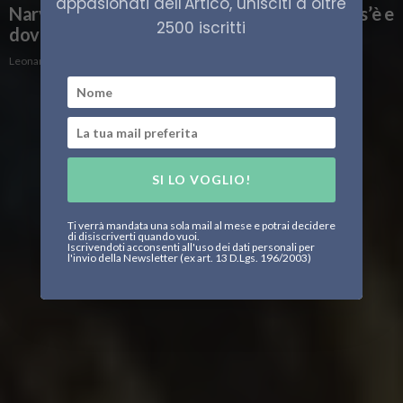
appasionati dell'Artico, unisciti a oltre
Narvalo, l’unicorno marino dell’Artico: che cos’è e
2500 iscritti
dove vive?
Leonardo Parigi
SI LO VOGLIO!
Ti verrà mandata una sola mail al mese e potrai decidere
di disiscriverti quando vuoi.
Iscrivendoti acconsenti all'uso dei dati personali per
l'invio della Newsletter (ex art. 13 D.Lgs. 196/2003)