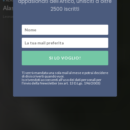
appasionati dell'Artico, unisciti a oltre
ALASKA
STATI UNITI
Alaska: l’unità dei nativi a rischio
2500 iscritti
Leonardo Parigi
SI LO VOGLIO!
Ti verrà mandata una sola mail al mese e potrai decidere
di disiscriverti quando vuoi.
Iscrivendoti acconsenti all'uso dei dati personali per
l'invio della Newsletter (ex art. 13 D.Lgs. 196/2003)