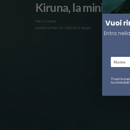
Kiruna, la miniera g
Vuoi r
Marco Leone
posted on
Mar. 20, 2023 at 12:46 pm
Entra nell
Ti verrà man
Iscrivendoti 