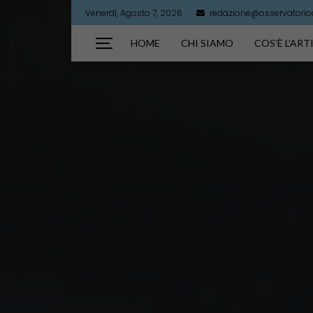
Venerdì, Agosto 7, 2026
redazione@osservatorioar
HOME
CHI SIAMO
COS’È L’AR