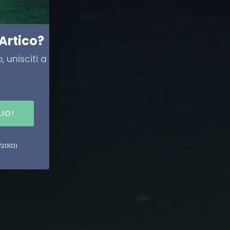
Artico?
 unisciti a
LIO!
6/2003)