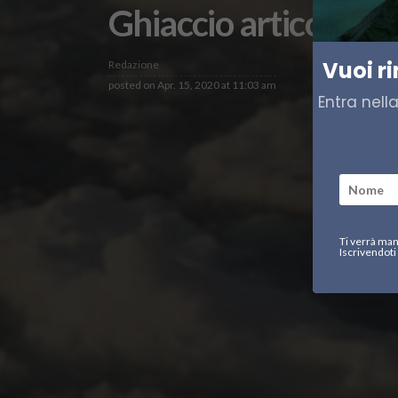
Ghiaccio artico, chi
Vuoi r
Redazione
posted on
Apr. 15, 2020 at 11:03 am
Entra nell
Ti verrà man
Iscrivendoti 