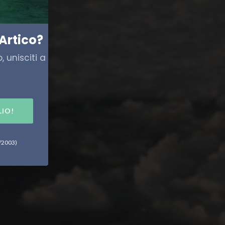
?
Artico?
 unisciti a
LIO!
6/2003)