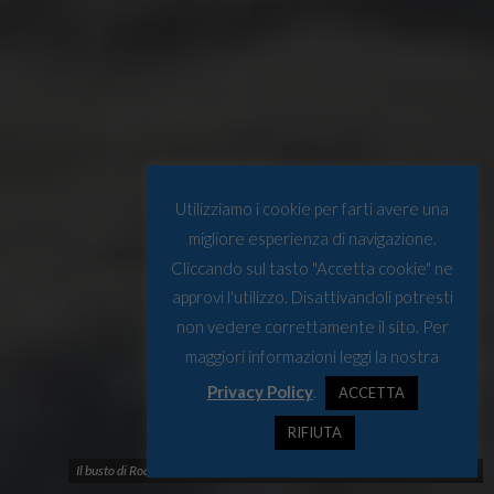
Utilizziamo i cookie per farti avere una
migliore esperienza di navigazione.
Cliccando sul tasto "Accetta cookie" ne
approvi l'utilizzo. Disattivandoli potresti
non vedere correttamente il sito. Per
maggiori informazioni leggi la nostra
Privacy Policy
.
ACCETTA
RIFIUTA
Il busto di Roald Amundsen a Ny-Alesund. Foto © Norwegian Polar Institute