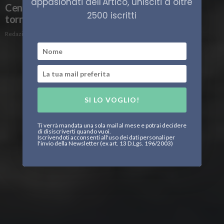
appasionati dell'Artico, unisciti a oltre
Cento anni dopo il Norge, italiani e norvegesi
2500 iscritti
tornano alla Baia del Re
Redazione
SI LO VOGLIO!
Ti verrà mandata una sola mail al mese e potrai decidere
di disiscriverti quando vuoi.
Iscrivendoti acconsenti all'uso dei dati personali per
l'invio della Newsletter (ex art. 13 D.Lgs. 196/2003)