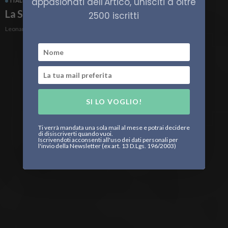
appasionati dell'Artico, unisciti a oltre
ITALIA
VIAGGI
La Storia del Dirigibile Italia
2500 iscritti
Leonardo Parigi
SI LO VOGLIO!
Ti verrà mandata una sola mail al mese e potrai decidere
di disiscriverti quando vuoi.
Iscrivendoti acconsenti all'uso dei dati personali per
l'invio della Newsletter (ex art. 13 D.Lgs. 196/2003)