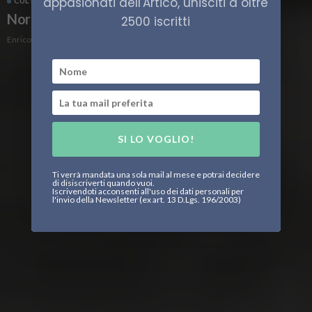
appasionati dell'Artico, unisciti a oltre
CULTURA
ITALIA
Nord. Sempre più a nord.
2500 iscritti
Enrico Peschiera
SI LO VOGLIO!
Ti verrà mandata una sola mail al mese e potrai decidere
di disiscriverti quando vuoi.
Iscrivendoti acconsenti all'uso dei dati personali per
l'invio della Newsletter (ex art. 13 D.Lgs. 196/2003)