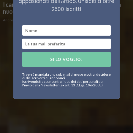
appasionati dell'Artico, unisciti a oltre
I cargo salpano per l’Artico per promuovere la
2500 iscritti
nuova rotta
Andrea Arena
SI LO VOGLIO!
Ti verrà mandata una sola mail al mese e potrai decidere
di disiscriverti quando vuoi.
Iscrivendoti acconsenti all'uso dei dati personali per
l'invio della Newsletter (ex art. 13 D.Lgs. 196/2003)