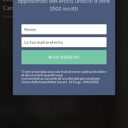
appasionati dell'Artico, unisciti a oltre
RUSSIA
SHIPPING
TRASPORTO
Cambio di scena per la Northern Sea Route
2500 iscritti
Leonardo Parigi
SI LO VOGLIO!
Ti verrà mandata una sola mail al mese e potrai decidere
di disiscriverti quando vuoi.
Iscrivendoti acconsenti all'uso dei dati personali per
l'invio della Newsletter (ex art. 13 D.Lgs. 196/2003)