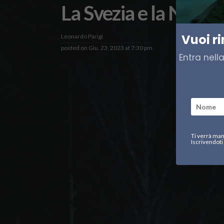
La Svezia e la NATO,
Vuoi r
Leonardo Parigi
posted on
Giu. 23, 2023 at 7:30 pm
Entra nell
Ti verrà man
Iscrivendoti 