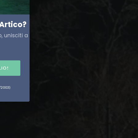
Artico?
 unisciti a
LIO!
6/2003)