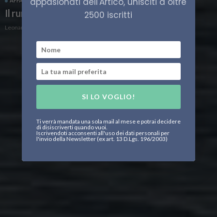
appasionati dell'Artico, unisciti a oltre
AFFARI MILITARI
HIGH NORTH
INTERVISTE
ITALIA
Il rumore del silenzio
2500 iscritti
Leonardo Parigi
SI LO VOGLIO!
Ti verrà mandata una sola mail al mese e potrai decidere
di disiscriverti quando vuoi.
Iscrivendoti acconsenti all'uso dei dati personali per
l'invio della Newsletter (ex art. 13 D.Lgs. 196/2003)