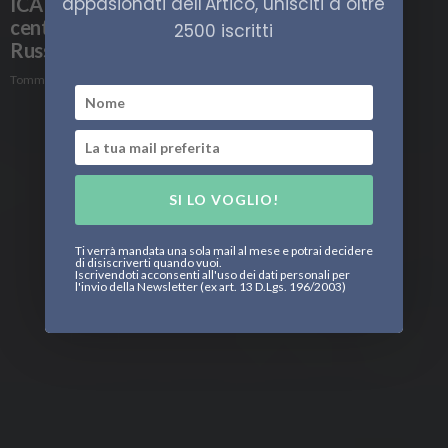
appasionati dell'Artico, unisciti a oltre
ICA 23, Figuera: “Dopo l’Ucraina, l’Artico sarà
centrale per la posizione internazionale della
2500 iscritti
Russia”
Tommaso Bontempi
SI LO VOGLIO!
Ti verrà mandata una sola mail al mese e potrai decidere
di disiscriverti quando vuoi.
Iscrivendoti acconsenti all'uso dei dati personali per
l'invio della Newsletter (ex art. 13 D.Lgs. 196/2003)