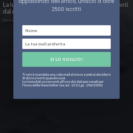
appasionati dell'Artico, unisciti a oltre
La lunga estate dell’Artico. Nuovi dati allarmanti
2500 iscritti
dal report di Copernicus
Enrico Peschiera
SI LO VOGLIO!
Ti verrà mandata una sola mail al mese e potrai decidere
di disiscriverti quando vuoi.
Iscrivendoti acconsenti all'uso dei dati personali per
l'invio della Newsletter (ex art. 13 D.Lgs. 196/2003)