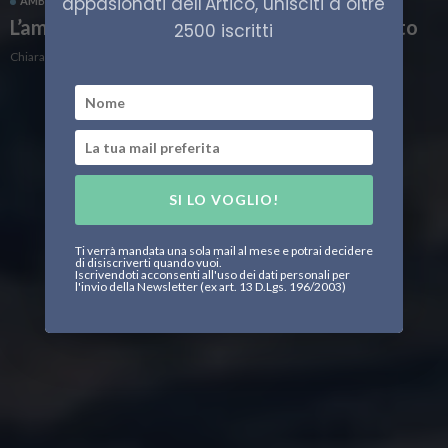
appasionati dell'Artico, unisciti a oltre
AMBIENTE ARTICO
CLIMA
SCIENZA
L’amplificazione artica è più rapida del previsto
2500 iscritti
Chiara Ciscato
SI LO VOGLIO!
Ti verrà mandata una sola mail al mese e potrai decidere
di disiscriverti quando vuoi.
Iscrivendoti acconsenti all'uso dei dati personali per
l'invio della Newsletter (ex art. 13 D.Lgs. 196/2003)