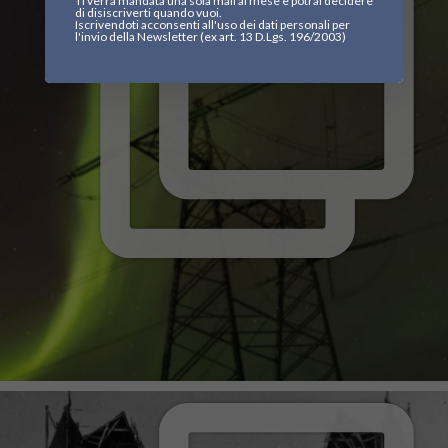
Ti verrà mandata una sola mail al mese e potrai decidere
di disiscriverti quando vuoi.
Iscrivendoti acconsenti all'uso dei dati personali per
l'invio della Newsletter (ex art. 13 D.Lgs. 196/2003)