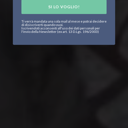
SI LO VOGLIO!
Ti verrà mandata una sola mail al mese e potrai decidere
di disiscriverti quando vuoi.
Iscrivendoti acconsenti all'uso dei dati personali per
l'invio della Newsletter (ex art. 13 D.Lgs. 196/2003)