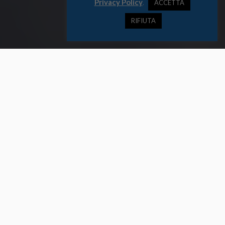
Privacy Policy
.
ACCETTA
RIFIUTA
Nell’Artico i rapidi effetti del cambiamento climatico influenzano la
mobilità delle comunità indigene aggiungendosi a pressioni
preesistenti
Un mondo che cresce
Fino a 200 milioni di persone entro il 2050. Questa la stima sui
flussi migratori causati dal
cambiamento climatico
del
Professor
Norman Myers
, confermata da numerosi studi. Un numero che
evoca immediatamente scenari apocalittici.