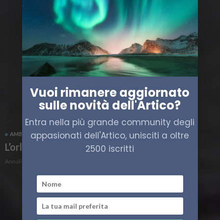
Vuoi rimanere aggiornato
sulle novità dell'Artico?
Entra nella più grande community degli
appasionati dell'Artico, unisciti a oltre
AMBIENTE ARTICO
CLIMA
L’orlo del precipizio
2500 iscritti
Annalisa Gozzi