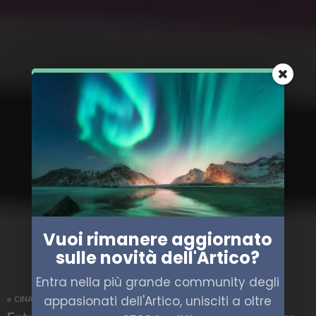
Vuoi rimanere aggiornato
sulle novità dell'Artico?
Entra nella più grande community degli
appasionati dell'Artico, unisciti a oltre
CINA
TRASPORTO