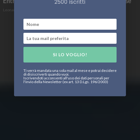
Entra in cantiere la nuova rompighiaccio cinese
2500 iscritti
Leonardo Parigi
SI LO VOGLIO!
Ti verrà mandata una sola mail al mese e potrai decidere
di disiscriverti quando vuoi.
Iscrivendoti acconsenti all'uso dei dati personali per
l'invio della Newsletter (ex art. 13 D.Lgs. 196/2003)