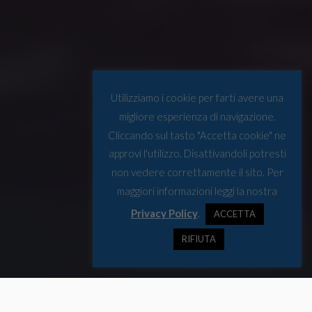
Utilizziamo i cookie per farti avere una
migliore esperienza di navigazione.
Cliccando sul tasto "Accetta cookie" ne
approvi l'utilizzo. Disattivandoli potresti
non vedere correttamente il sito. Per
maggiori informazioni leggi la nostra
Privacy Policy
.
ACCETTA
RIFIUTA