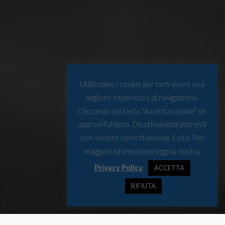
Utilizziamo i cookie per farti avere una
migliore esperienza di navigazione.
Cliccando sul tasto "Accetta cookie" ne
approvi l'utilizzo. Disattivandoli potresti
non vedere correttamente il sito. Per
maggiori informazioni leggi la nostra
Privacy Policy
.
ACCETTA
RIFIUTA