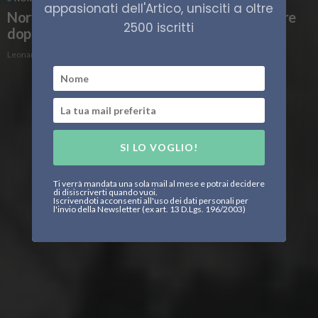
appasionati dell'Artico, unisciti a oltre
Norvegia, fregata militare rischia di affondare
2500 iscritti
dopo la collisione con una petroliera
Leonardo Parigi
SI LO VOGLIO!
Ti verrà mandata una sola mail al mese e potrai decidere
di disiscriverti quando vuoi.
Iscrivendoti acconsenti all'uso dei dati personali per
l'invio della Newsletter (ex art. 13 D.Lgs. 196/2003)