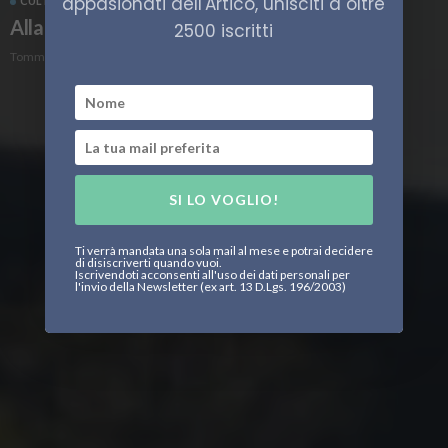
appasionati dell'Artico, unisciti a oltre
CULTURA
NORVEGIA
Alla scoperta del Museo Fram di Oslo
2500 iscritti
Tommaso Bontempi
SI LO VOGLIO!
Ti verrà mandata una sola mail al mese e potrai decidere
di disiscriverti quando vuoi.
Iscrivendoti acconsenti all'uso dei dati personali per
l'invio della Newsletter (ex art. 13 D.Lgs. 196/2003)