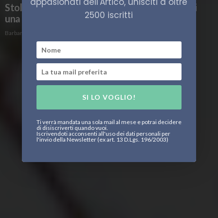
appasionati dell'Artico, unisciti a oltre
Stolen: nel cuore del Grande Nord, la storia di
2500 iscritti
una cultura che resiste
Barbara Fioravanzo
SI LO VOGLIO!
Ti verrà mandata una sola mail al mese e potrai decidere
di disiscriverti quando vuoi.
Iscrivendoti acconsenti all'uso dei dati personali per
l'invio della Newsletter (ex art. 13 D.Lgs. 196/2003)