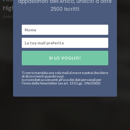
appasionati dell'Artico, unisciti a oltre
HIGH NORTH
ITALIA
High North23, il primo giorno
2500 iscritti
Giulia Prior
SI LO VOGLIO!
Ti verrà mandata una sola mail al mese e potrai decidere
di disiscriverti quando vuoi.
Iscrivendoti acconsenti all'uso dei dati personali per
l'invio della Newsletter (ex art. 13 D.Lgs. 196/2003)