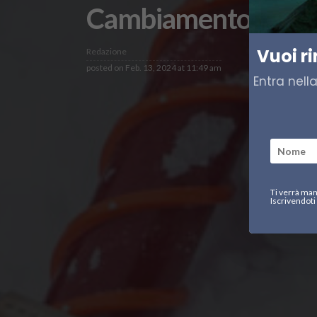
Cambiamento climati
Vuoi r
Redazione
posted on
Feb. 13, 2024 at 11:49 am
Entra nell
Ti verrà man
Iscrivendoti 