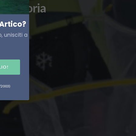
a memoria
Artico?
 unisciti a
LIO!
6/2003)