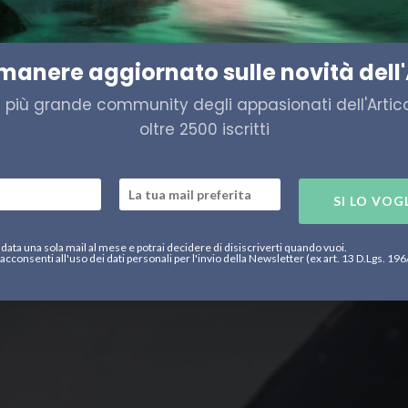
co, l’Artico sta perdendo l
imanere aggiornato sulle novità dell'
a più grande community degli appasionati dell'Artico,
oltre 2500 iscritti
SI LO VOG
data una sola mail al mese e potrai decidere di disiscriverti quando vuoi.
acconsenti all'uso dei dati personali per l'invio della Newsletter (ex art. 13 D.Lgs. 19