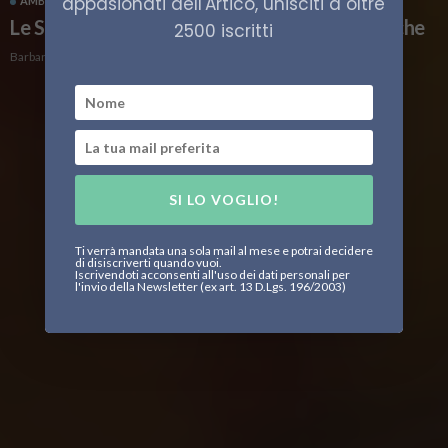
appasionati dell'Artico, unisciti a oltre
AMBIENTE ARTICO
CLIMA
CUCINA
Le Svalbard svelano nuove sentinelle climatiche
2500 iscritti
Barbara Fioravanzo
SI LO VOGLIO!
Ti verrà mandata una sola mail al mese e potrai decidere
di disiscriverti quando vuoi.
Iscrivendoti acconsenti all'uso dei dati personali per
l'invio della Newsletter (ex art. 13 D.Lgs. 196/2003)