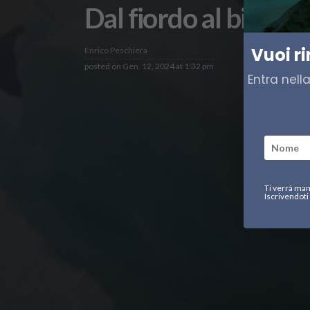
Dal fiordo al bicchie
Vuoi r
Enrico Peschiera
posted on
Gen. 12, 2024 at 1:32 pm
Entra nell
Ti verrà man
Iscrivendoti 