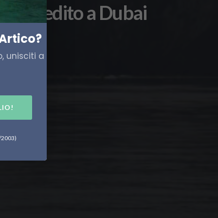
ndia spedito a Dubai
Artico?
 unisciti a
LIO!
6/2003)