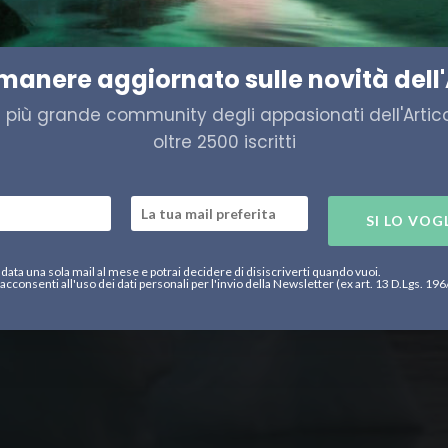
re: il ghiaccio della Groenla
imanere aggiornato sulle novità dell'
a più grande community degli appasionati dell'Artico,
oltre 2500 iscritti
SI LO VOG
data una sola mail al mese e potrai decidere di disiscriverti quando vuoi.
acconsenti all'uso dei dati personali per l'invio della Newsletter (ex art. 13 D.Lgs. 19