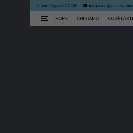
Venerdì, Agosto 7, 2026
redazione@osservatorioar
HOME
CHI SIAMO
COS’È L’AR