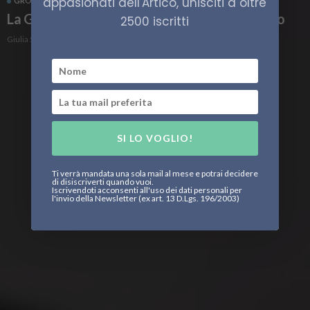
appasionati dell'Artico, unisciti a oltre
GROENLANDIA
POLITICA
La Groenlandia al centro del futuro dell’Artico
2500 iscritti
Giulia Sacchi
SI LO VOGLIO!
Ti verrà mandata una sola mail al mese e potrai decidere
di disiscriverti quando vuoi.
Iscrivendoti acconsenti all'uso dei dati personali per
l'invio della Newsletter (ex art. 13 D.Lgs. 196/2003)