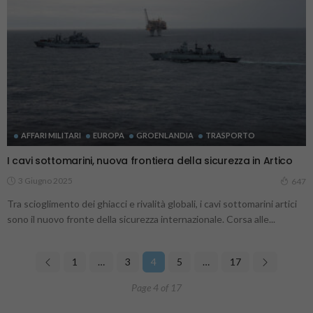
AFFARI MILITARI
EUROPA
GROENLANDIA
TRASPORTO
I cavi sottomarini, nuova frontiera della sicurezza in Artico
3 Giugno 2025
647
Tra scioglimento dei ghiacci e rivalità globali, i cavi sottomarini artici
sono il nuovo fronte della sicurezza internazionale. Corsa alle...
1
…
3
4
5
…
17
Page 4 of 17