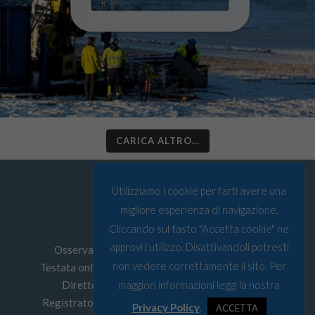
CARICA ALTRO…
Utilizziamo i cookie per farti avere una
migliore esperienza di navigazione.
Cliccando sul tasto "Accetta cookie" ne
approvi l'utilizzo. Disattivandoli potresti
Osservatorio Artico © Tutti i diritti riservati
non vedere correttamente il sito. Per
Testata online edita da
Must srl
P.I: 03067590103
Direttore Responsabile: Leonardo Parigi
maggiori informazioni leggi la nostra
Registrato presso Tribunale di Genova n° 4/2022
Privacy Policy
.
ACCETTA