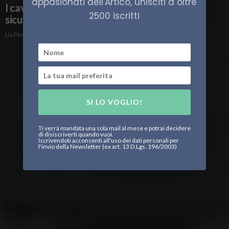
appasionati dell'Artico, unisciti a oltre
I cavi sottomarini, nuova frontiera della
2500 iscritti
sicurezza in Artico
Lia Pasqualini Stani
SI LO VOGLIO!
Ti verrà mandata una sola mail al mese e potrai decidere
di disiscriverti quando vuoi.
Iscrivendoti acconsenti all'uso dei dati personali per
l'invio della Newsletter (ex art. 13 D.Lgs. 196/2003)