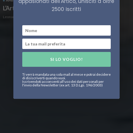
appasionati dell'Artico, unisciti a oltre
AMBIENTE ARTICO
CLIMA
L’Artico non è mai stato così caldo
2500 iscritti
Leonardo Parigi
SI LO VOGLIO!
Ti verrà mandata una sola mail al mese e potrai decidere
di disiscriverti quando vuoi.
Iscrivendoti acconsenti all'uso dei dati personali per
l'invio della Newsletter (ex art. 13 D.Lgs. 196/2003)