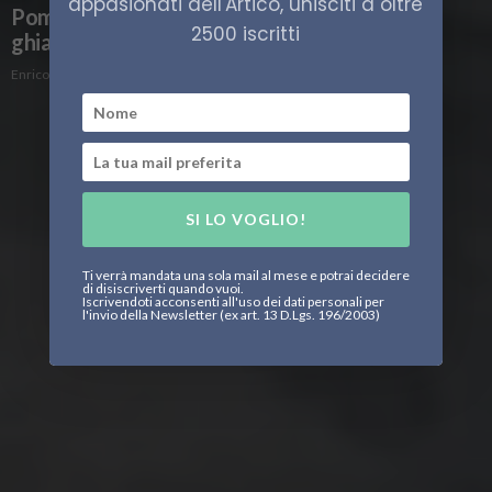
appasionati dell'Artico, unisciti a oltre
Pompare acqua in superficie per rafforzare il
2500 iscritti
ghiaccio. Semplice, ma efficace?
Enrico Peschiera
SI LO VOGLIO!
Ti verrà mandata una sola mail al mese e potrai decidere
di disiscriverti quando vuoi.
Iscrivendoti acconsenti all'uso dei dati personali per
l'invio della Newsletter (ex art. 13 D.Lgs. 196/2003)