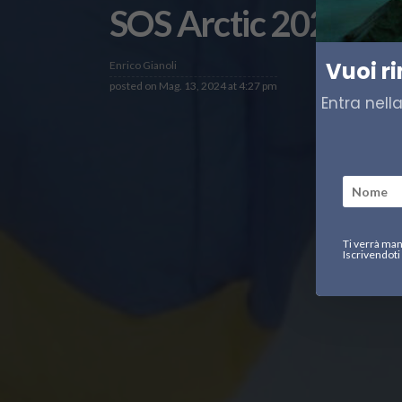
SOS Arctic 2024: Ep
Vuoi r
Enrico Gianoli
posted on
Mag. 13, 2024 at 4:27 pm
Entra nell
Ti verrà man
Iscrivendoti 