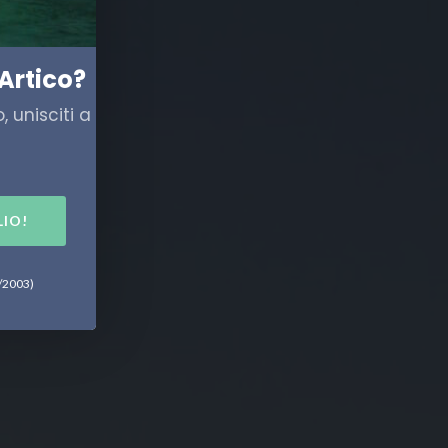
Artico?
 unisciti a
LIO!
6/2003)