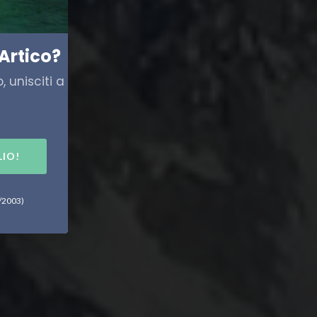
Artico?
 unisciti a
LIO!
6/2003)