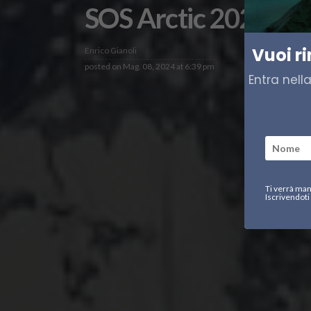
SOS Arctic 2024, il 
Vuoi r
Enrico Gianoli
posted on
Mag. 08, 2024 at 6:39 pm
Entra nell
Ti verrà man
Iscrivendoti 