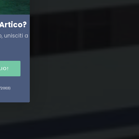
Artico?
 unisciti a
LIO!
6/2003)