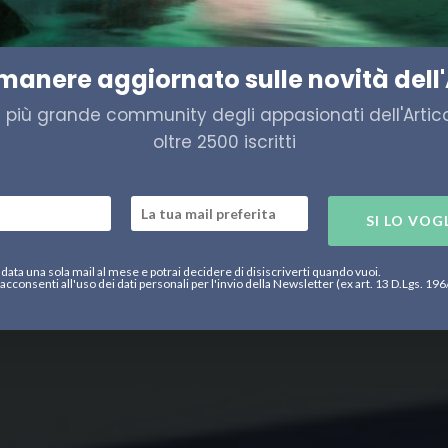
rogeno per la Norvegia
imanere aggiornato sulle novità dell'
a più grande community degli appasionati dell'Artico,
oltre 2500 iscritti
SI LO VOG
data una sola mail al mese e potrai decidere di disiscriverti quando vuoi.
acconsenti all'uso dei dati personali per l'invio della Newsletter (ex art. 13 D.Lgs. 19