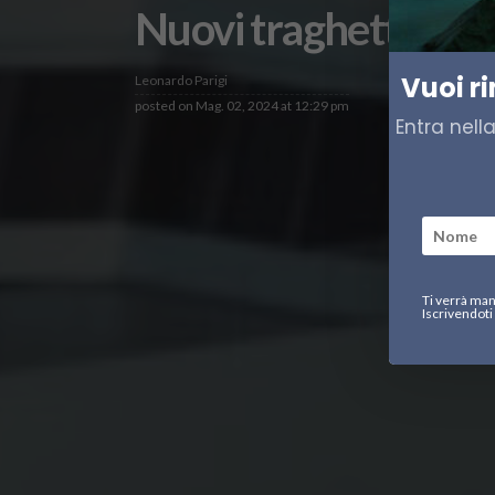
Nuovi traghetti a id
Vuoi r
Leonardo Parigi
posted on
Mag. 02, 2024 at 12:29 pm
Entra nell
Ti verrà man
Iscrivendoti 