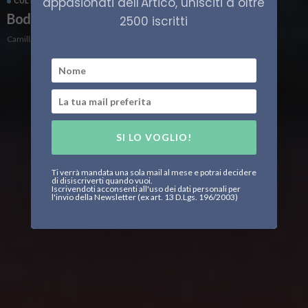
appasionati dell'Artico, unisciti a oltre
CULTURA
NORVEGIA
VIAGGI
Bodø Capitale Europea della Cultura 2024
2500 iscritti
Camilla Bertoglio
SI LO VOGLIO!
Ti verrà mandata una sola mail al mese e potrai decidere
di disiscriverti quando vuoi.
Iscrivendoti acconsenti all'uso dei dati personali per
l'invio della Newsletter (ex art. 13 D.Lgs. 196/2003)