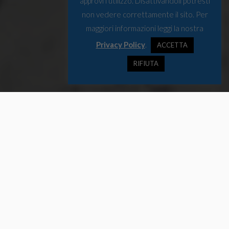
approvi l'utilizzo. Disattivandoli potresti
non vedere correttamente il sito. Per
maggiori informazioni leggi la nostra
Privacy Policy
.
ACCETTA
RIFIUTA
Incidenti, movimenti militari e nuovi ingressi nelle file degli eserciti
dei Paesi nordici. Mentre la Svezia saluta la nuova unità della
marina, punto fondamentale per l’intelligence marina della regione.
Tensioni nel Nord
Nel corso degli ultimi giorni si sono succeduti diversi incidenti e
punti critici nell’area sub-artica, tutti a sfondo militare. Nel corso