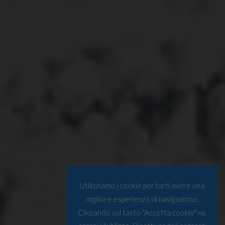
Utilizziamo i cookie per farti avere una
migliore esperienza di navigazione.
Cliccando sul tasto "Accetta cookie" ne