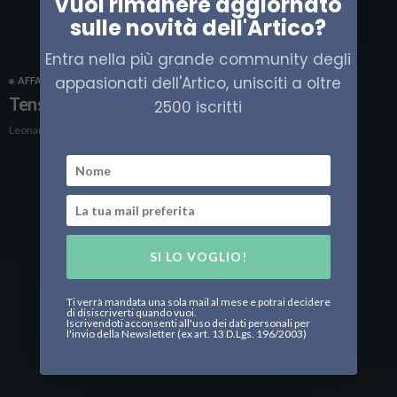
Vuoi rimanere aggiornato
sulle novità dell'Artico?
Entra nella più grande community degli
appasionati dell'Artico, unisciti a oltre
AFFARI MILITARI
ALASKA
RUSSIA
SVEZIA
Tensioni intorno all’Artico
2500 iscritti
Leonardo Parigi
SI LO VOGLIO!
Ti verrà mandata una sola mail al mese e potrai decidere
di disiscriverti quando vuoi.
Iscrivendoti acconsenti all'uso dei dati personali per
l'invio della Newsletter (ex art. 13 D.Lgs. 196/2003)