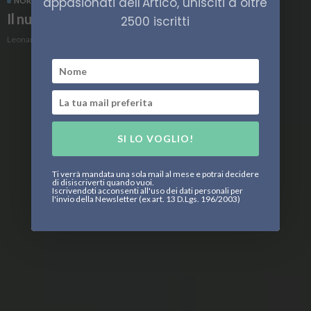
appasionati dell'Artico, unisciti a oltre
NORVEGIA
POLITICA
Il nuovo Libro Bianco sull’Artico norvegese
2500 iscritti
Leonardo Parigi
SI LO VOGLIO!
Ti verrà mandata una sola mail al mese e potrai decidere
di disiscriverti quando vuoi.
Iscrivendoti acconsenti all'uso dei dati personali per
l'invio della Newsletter (ex art. 13 D.Lgs. 196/2003)