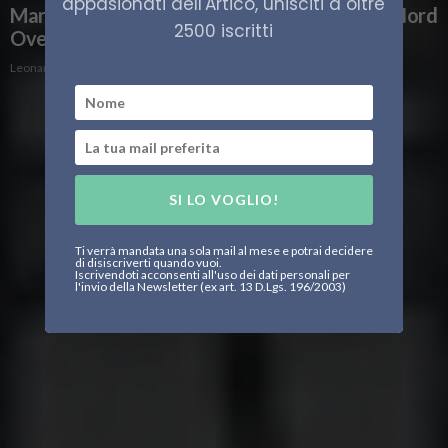
appasionati dell'Artico, unisciti a oltre
Martin Mystère alla ricerca del Passaggio a Nord
2500 iscritti
Ovest
Leonardo Parigi
SI LO VOGLIO!
Ti verrà mandata una sola mail al mese e potrai decidere
di disiscriverti quando vuoi.
Iscrivendoti acconsenti all'uso dei dati personali per
l'invio della Newsletter (ex art. 13 D.Lgs. 196/2003)