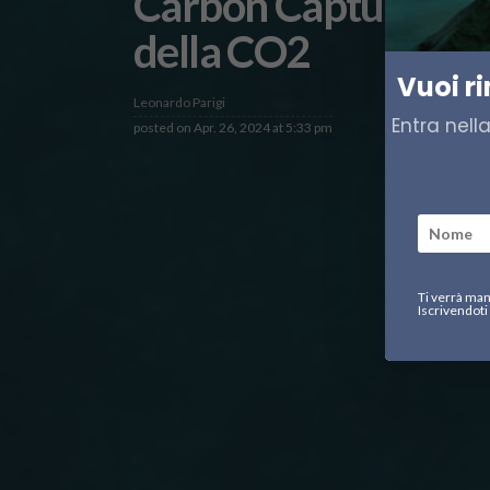
Carbon Capture, l’ita
della CO2
Vuoi r
Leonardo Parigi
Entra nell
posted on
Apr. 26, 2024 at 5:33 pm
Ti verrà man
Iscrivendoti 