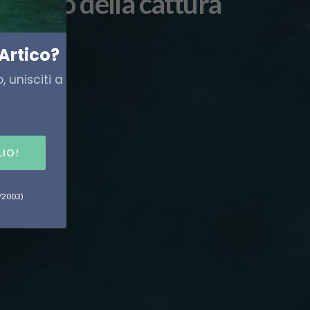
 futuro della cattura
Artico?
 unisciti a
LIO!
6/2003)