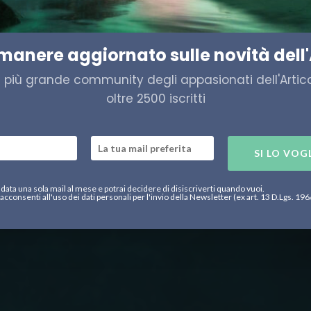
liana Limenet in corsa per il
imanere aggiornato sulle novità dell'
a più grande community degli appasionati dell'Artico,
oltre 2500 iscritti
SI LO VOG
data una sola mail al mese e potrai decidere di disiscriverti quando vuoi.
acconsenti all'uso dei dati personali per l'invio della Newsletter (ex art. 13 D.Lgs. 19