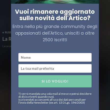
Vuoi rimanere aggiornato
sulle novità dell'Artico?
Entra nella più grande community degli
appasionati dell'Artico, unisciti a oltre
RUSSIA
La Russia reclama più territorio nell’Artico
2500 iscritti
Leonardo Parigi
SI LO VOGLIO!
Ti verrà mandata una sola mail al mese e potrai decidere
di disiscriverti quando vuoi.
Iscrivendoti acconsenti all'uso dei dati personali per
l'invio della Newsletter (ex art. 13 D.Lgs. 196/2003)