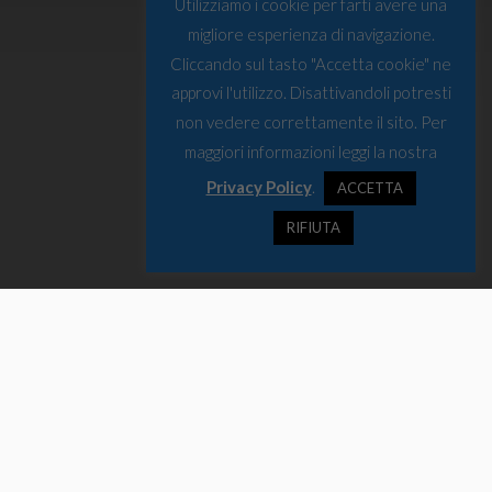
Utilizziamo i cookie per farti avere una
migliore esperienza di navigazione.
Cliccando sul tasto "Accetta cookie" ne
approvi l'utilizzo. Disattivandoli potresti
non vedere correttamente il sito. Per
maggiori informazioni leggi la nostra
Privacy Policy
.
ACCETTA
RIFIUTA
Mosca è sicura di avere le prove per
annettere più spazio artico
Tra le molte questioni aperte nell’Artico, a livello politico, resiste
certamente il tema della piattaforma continentale. Fra i cinque