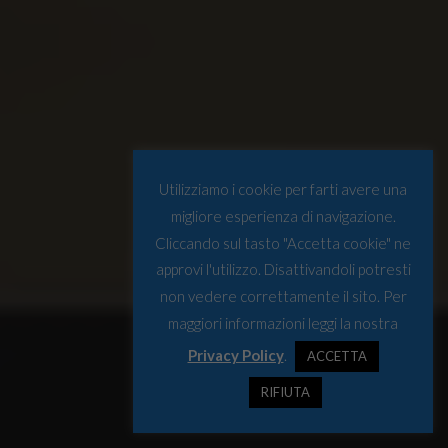
Utilizziamo i cookie per farti avere una
migliore esperienza di navigazione.
Cliccando sul tasto "Accetta cookie" ne
approvi l'utilizzo. Disattivandoli potresti
non vedere correttamente il sito. Per
maggiori informazioni leggi la nostra
Privacy Policy
.
ACCETTA
RIFIUTA