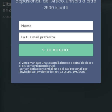
appasionati dell'Artico, unisciti a oltre
L’Italia in Norvegia, tra economia e nuovi
2500 iscritti
orizzonti
Andrea Delvescovo
SI LO VOGLIO!
Ti verrà mandata una sola mail al mese e potrai decidere
di disiscriverti quando vuoi.
Iscrivendoti acconsenti all'uso dei dati personali per
l'invio della Newsletter (ex art. 13 D.Lgs. 196/2003)